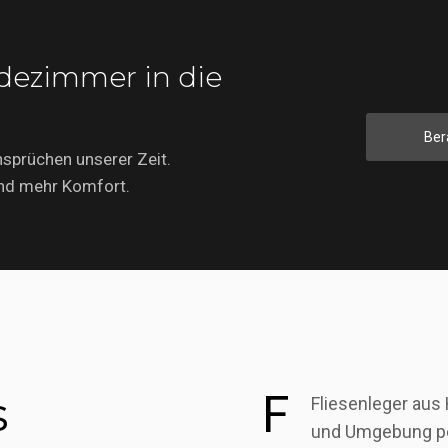
ezimmer in die
Ber
nsprüchen unserer Zeit.
und mehr Komfort.
s
F
Fliesenleger aus
und Umgebung p