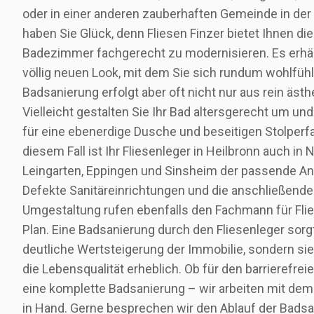
oder in einer anderen zauberhaften Gemeinde in d
haben Sie Glück, denn Fliesen Finzer bietet Ihnen die
Badezimmer fachgerecht zu modernisieren. Es erhäl
völlig neuen Look, mit dem Sie sich rundum wohlfühl
Badsanierung erfolgt aber oft nicht nur aus rein äst
Vielleicht gestalten Sie Ihr Bad altersgerecht um un
für eine ebenerdige Dusche und beseitigen Stolperfa
diesem Fall ist Ihr Fliesenleger in Heilbronn auch in
Leingarten, Eppingen und Sinsheim der passende An
Defekte Sanitäreinrichtungen und die anschließend
Umgestaltung rufen ebenfalls den Fachmann für Flie
Plan. Eine Badsanierung durch den Fliesenleger sorgt
deutliche Wertsteigerung der Immobilie, sondern si
die Lebensqualität erheblich. Ob für den barrierefre
eine komplette Badsanierung – wir arbeiten mit dem 
in Hand. Gerne besprechen wir den Ablauf der Badsa