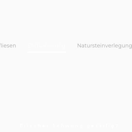
liesen
Badsanierung
Natursteinverlegun
Frischer Schwung gefällig?