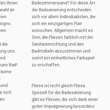
ten Ihnen
Badezimmerwand? Für diese Art
swahl an
der Badsanierung entscheiden
chen
sich vor allem Individualisten, die
signs.
sich ein einzigartiges Flair
 ein
wünschen. Allgemein macht es
Sinn, die Fliesen farblich mit der
 die
Sanitäreinrichtung und den
ung uns.
Badmöbeln abzustimmen und
und
somit ein einheitliches Farbspiel
neues Bad!
zu erschaffen.
träume
n
 und
Fliese ist nicht gleich Fliese.
e sich
Speziell für die Badesanierung
hen
gibt es Fliesen, die sich dank einer
guten Imprägnierung besonders