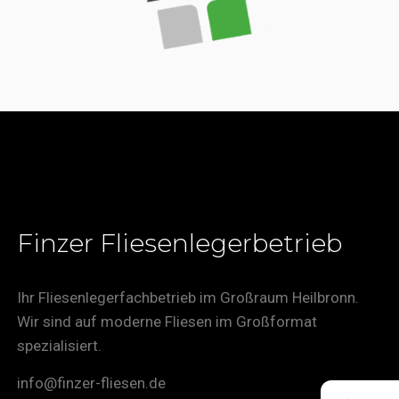
Finzer Fliesenlegerbetrieb
Ihr Fliesenlegerfachbetrieb im Großraum Heilbronn.
Wir sind auf moderne Fliesen im Großformat
spezialisiert.
info@finzer-fliesen.de